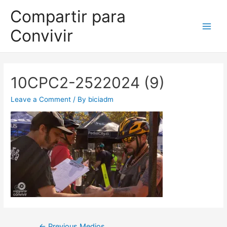
Compartir para
Convivir
10CPC2-2522024 (9)
Leave a Comment
/ By
biciadm
←
Previous Medios